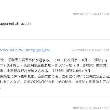
NOVEMBER 15, 2024 AT 7:43
apparent attraction.
Wtv786B37VLutncgQwQeNE
NOVEMBER 18, 2024 AT 11:53
市に行幸。昭和天皇誤導事件が起きる。 これに住友商事・ 6月に「煙草」を
7年）3月18日 – 東武桐生線相老駅 – 新大間々駅（現：赤城駅）間開業。
桐生市に山田郡境野村が編入される。 1935年（昭和10年）9月
て台風接近に伴う集中豪雨。音韻の面でも、固有語において語頭に流音が
れることなど、共通の類似点がある（その結果、日本語も朝鮮語もアル
。
NOVEMBER 20, 2024 AT 8:23