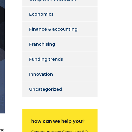
Economics
Finance & accounting
Franchising
Funding trends
Innovation
Uncategorized
how can we help you?
and
Contact us at the Consulting WP