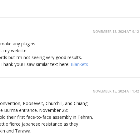
NOVEMBER 13, 2024 AT 9:12
y make any plugins
get my website
ds but I’m not seeing very good results.
 Thank you! I saw similar text here:
Blankets
NOVEMBER 15, 2024 AT 1:42
nvention, Roosevelt, Churchill, and Chiang
the Burma entrance. November 28:
old their first face-to-face assembly in Tehran,
ttle fierce Japanese resistance as they
akin and Tarawa.