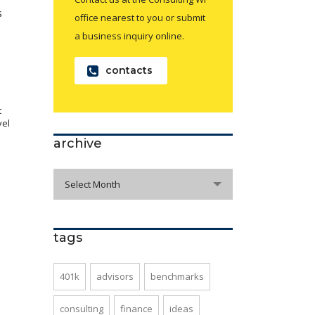
s
office nearest to you or submit
a business inquiry online.
contacts
t
vel
archive
archive
Select Month
tags
401k
advisors
benchmarks
consulting
finance
ideas