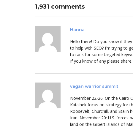
1,931 comments
Hanna
Hello there! Do you know if the
to help with SEO? I’m trying to 
to rank for some targeted keywor
If you know of any please share.
vegan warrior summit
November 22-26: On the Cairo Co
Kai-shek focus on strategy for 
Roosevelt, Churchill, and Stalin h
Iran. November 20: U.S. forces ba
land on the Gilbert islands of M