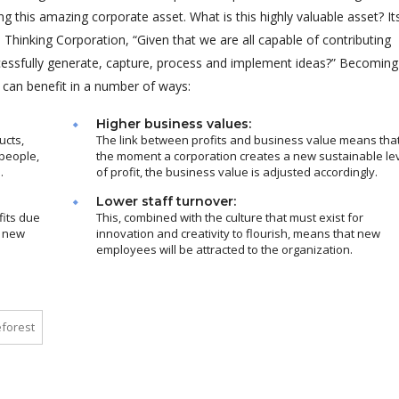
 this amazing corporate asset. What is this highly valuable asset? It
hinking Corporation, “Given that we are all capable of contributing
ssfully generate, capture, process and implement ideas?” Becoming
 can benefit in a number of ways:
Higher business values:
ucts,
The link between profits and business value means tha
people,
the moment a corporation creates a new sustainable le
.
of profit, the business value is adjusted accordingly.
Lower staff turnover:
fits due
This, combined with the culture that must exist for
m new
innovation and creativity to flourish, means that new
employees will be attracted to the organization.
forest