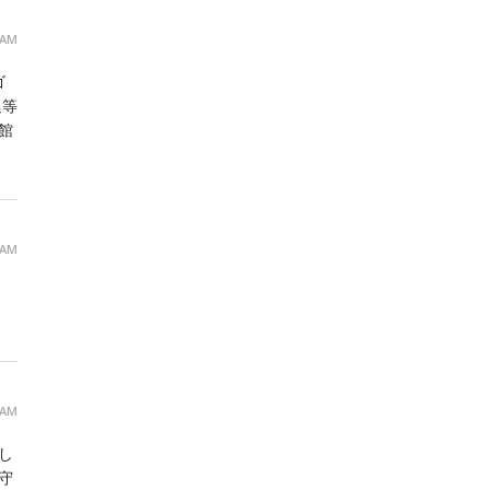
 AM
ゴ
廷等
館
 AM
 AM
し
守