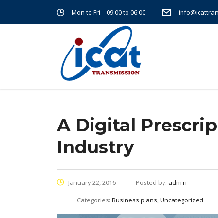
Mon to Fri – 09:00 to 06:00
info@icattra
Home
Business plans
A digital prescription for 
A Digital Prescri
Industry
January 22, 2016
Posted by:
admin
Categories:
Business plans, Uncategorized