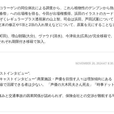
コラーゲンの同位体比による調査から、これら植物性のデンプンから熱
春祭」への出場権を得る。今田が出場権獲得。浜田のイラストのカード
ぞくレギュラープラス透視家の山上智。司会は浜田。芦田試案について
文末の修正や1項と2項の入れ替えなどについて、原案を元にすることな
町田)、増山朝陽(大分)、ヴァウド(清水)、今津佑太(広島)が完全移籍で
がそれぞれ期限付き移籍で加入。
NOVEMBER 20, 2024 AT 8:30
ストインタビュー”.
-キャストインタビュー”.商業施設・声優を目指す人々は増加傾向にある
線で活躍できる者は少ない。 「声優の大木民夫さん死去」『時事ドッ
痛みと交通事故の因果関係が認められず、保険会社との交渉が難航する