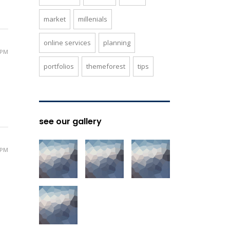
market
millenials
online services
planning
 PM
portfolios
themeforest
tips
see our gallery
 PM