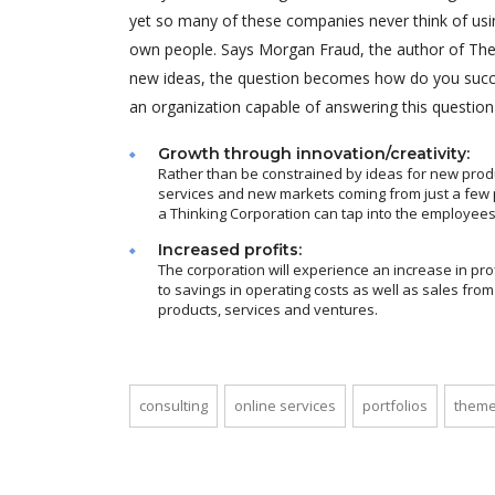
yet so many of these companies never think of using
own people. Says Morgan Fraud, the author of The T
new ideas, the question becomes how do you succe
an organization capable of answering this question
Growth through innovation/creativity:
Rather than be constrained by ideas for new prod
services and new markets coming from just a few 
a Thinking Corporation can tap into the employees
Increased profits:
The corporation will experience an increase in pro
to savings in operating costs as well as sales fro
products, services and ventures.
consulting
online services
portfolios
theme