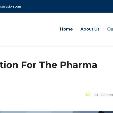
nsmission.com
Home
About Us
Ou
the pharma industry
ption For The Pharma
1,931 Comme