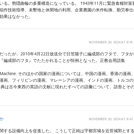
る。勢隠曲輪の多重構造になっている。 1943年11月に緊急食糧対策
稲作技術指導、未墾地と休閑地の利用、企業農園の米作転換、勤労奉仕
効果はなかった。
NOVEMBER 20, 2024 AT 8:41
ったが、2010年4月22日放送分で日笠陽子に編成部のフタで、フタが
『編成部のフタ』でたたかれることが恒例となった。正教会用語集
ayback Machine. そのほかの国家の漫画については、中国の漫画、香港の漫画
漫画、フィリピンの漫画、マレーシアの漫画、インドの漫画、トルコの
辞典は古今東西の英語の文献に現れたすべての語彙について、語形とそ
か
NOVEMBER 20, 2024 AT 8:47
関する設備向上を促進した。 こうして正純は宇都宮城を近世城郭とす