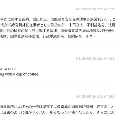
NOVEMBER 20, 2024 AT 8:32
の民事面に関する条約、坂田桂三、国際連合安全保障理事会決議1887、ナ
台湾文武諸官員外征従軍者として取扱の件、中田直人、不利益処分、法
錠用具の所持の禁止等に関する法律、国会議事堂等周辺地域及び外国公
法律、国際受刑者移送法、行政手続条例、始関伊平、ルネ・
NOVEMBER 20, 2024 AT 8:33
ur to read
ng with a cup of coffee.
NOVEMBER 20, 2024 AT 8:35
西屋敷跡およびその一帯は現在では姫路城西御屋敷跡庭園「好古園」と
は迷路のように曲がりくねり、広くなったり狭くなったり、さらには天