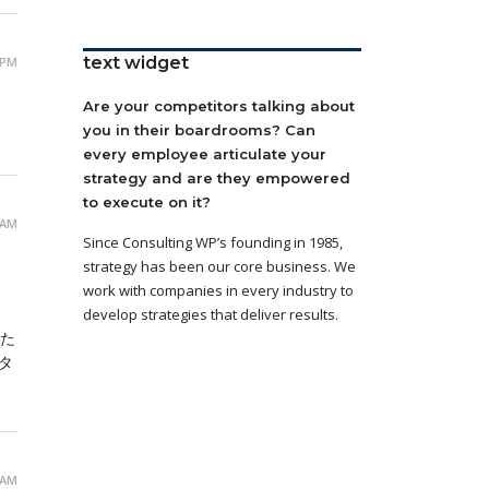
text widget
 PM
Are your competitors talking about
you in their boardrooms? Can
every employee articulate your
strategy and are they empowered
to execute on it?
 AM
Since Consulting WP’s founding in 1985,
strategy has been our core business. We
work with companies in every industry to
develop strategies that deliver results.
立た
タ
 AM